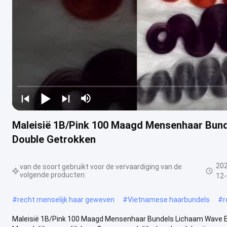
Maleisië 1B/Pink 100 Maagd Mensenhaar Bund
Double Getrokken
20
van de soort gebruikt voor de vervaardiging van de
volgende producten:
12
#
recht menselijk haar geweven
#
Vietnamese haarbundels
#
r
Maleisië 1B/Pink 100 Maagd Mensenhaar Bundels Lichaam Wave Ex