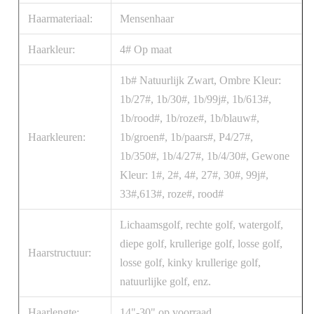
Haarmateriaal:
Mensenhaar
Haarkleur:
4# Op maat
1b# Natuurlijk Zwart, Ombre Kleur:
1b/27#, 1b/30#, 1b/99j#, 1b/613#,
1b/rood#, 1b/roze#, 1b/blauw#,
Haarkleuren:
1b/groen#, 1b/paars#, P4/27#,
1b/350#, 1b/4/27#, 1b/4/30#, Gewone
Kleur: 1#, 2#, 4#, 27#, 30#, 99j#,
33#,613#, roze#, rood#
Lichaamsgolf, rechte golf, watergolf,
diepe golf, krullerige golf, losse golf,
Haarstructuur:
losse golf, kinky krullerige golf,
natuurlijke golf, enz.
Haarlengte:
14"-30" op voorraad