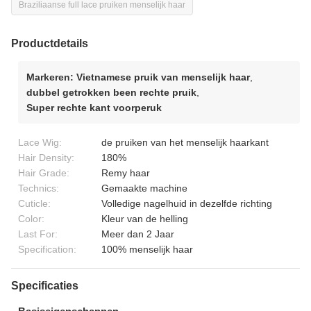
Braziliaanse full lace pruiken menselijk haar
Productdetails
Markeren:
Vietnamese pruik van menselijk haar
,
dubbel getrokken been rechte pruik
,
Super rechte kant voorperuk
Lace Wig:
de pruiken van het menselijk haarkant
Hair Density:
180%
Hair Grade:
Remy haar
Technics:
Gemaakte machine
Cuticle:
Volledige nagelhuid in dezelfde richting
Color:
Kleur van de helling
Last For:
Meer dan 2 Jaar
Specification:
100% menselijk haar
Specificaties