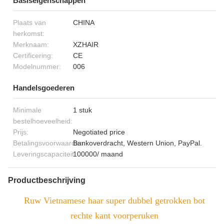
Basiseigenschappen
Plaats van
CHINA
herkomst:
Merknaam:
XZHAIR
Certificering:
CE
Modelnummer:
006
Handelsgoederen
Minimale
1 stuk
bestelhoeveelheid:
Prijs:
Negotiated price
Betalingsvoorwaarden:
Bankoverdracht, Western Union, PayPal.
Leveringscapaciteit:
100000/ maand
Productbeschrijving
Ruw Vietnamese haar super dubbel getrokken bot
rechte kant voorperuken