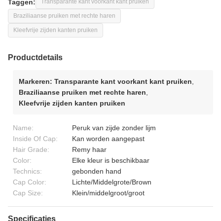
Taggen:
Transparante kant voorkant kant pruiken
Braziliaanse pruiken met rechte haren
Kleefvrije zijden kanten pruiken
Productdetails
Markeren:
Transparante kant voorkant kant pruiken
,
Braziliaanse pruiken met rechte haren
,
Kleefvrije zijden kanten pruiken
Name:
Peruk van zijde zonder lijm
Inside Of Cap:
Kan worden aangepast
Hair Grade:
Remy haar
Color:
Elke kleur is beschikbaar
Technics:
gebonden hand
Cap Color:
Lichte/Middelgrote/Brown
Cap Size:
Klein/middelgroot/groot
Specificaties