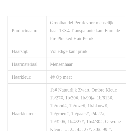
Groothandel Peruk voor menselijk
Productnaam:
haar 13X4 Transparante kant Frontale
Pre Plucked Hair Peruk
Haarstijl:
Volledige kant pruik
Haarmateriaal:
Mensenhaar
Haarkleur:
4# Op maat
1b# Natuurlijk Zwart, Ombre Kleur:
1b/27#, 1b/30#, 1b/99j#, 1b/613#,
1b/rood#, 1b/roze#, 1b/blauw#,
Haarkleuren:
1b/groen#, 1b/paars#, P4/27#,
1b/350#, 1b/4/27#, 1b/4/30#, Gewone
Kleur: 1#, 2#, 4#, 27#, 30#, 99j#,