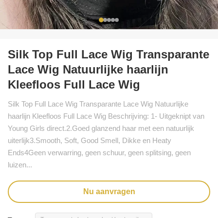
Silk Top Full Lace Wig Transparante
Lace Wig Natuurlijke haarlijn
Kleefloos Full Lace Wig
Silk Top Full Lace Wig Transparante Lace Wig Natuurlijke
haarlijn Kleefloos Full Lace Wig Beschrijving: 1- Uitgeknipt van
Young Girls direct.2.Goed glanzend haar met een natuurlijk
uiterlijk3.Smooth, Soft, Good Smell, Dikke en Heaty
Ends4Geen verwarring, geen schuur, geen splitsing, geen
luizen...
Nu aanvragen