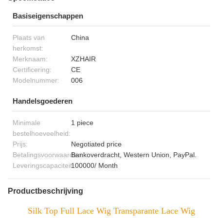
Basiseigenschappen
Plaats van
China
herkomst:
Merknaam:
XZHAIR
Certificering:
CE
Modelnummer:
006
Handelsgoederen
Minimale
1 piece
bestelhoeveelheid:
Prijs:
Negotiated price
Betalingsvoorwaarden:
Bankoverdracht, Western Union, PayPal.
Leveringscapaciteit:
100000/ Month
Productbeschrijving
Silk Top Full Lace Wig Transparante Lace Wig