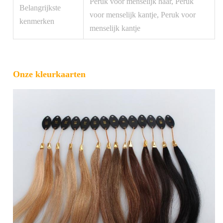
Peruk voor menselijk haar, Peruk
Belangrijkste
voor menselijk kantje, Peruk voor
kenmerken
menselijk kantje
Onze kleurkaarten