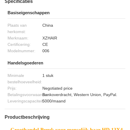
Specificaties
Basiseigenschappen
Plaats van
China
herkomst:
Merknaam:
XZHAIR
Certificering:
CE
Modelnummer:
006
Handelsgoederen
Minimale
1 stuk
bestelhoeveelheid:
Prijs:
Negotiated price
Betalingsvoorwaarden:
Bankoverdracht, Western Union, PayPal.
Leveringscapaciteit:
5000/maand
Productbeschrijving
Groothandel Peruk voor menselijk haar HD 13X4