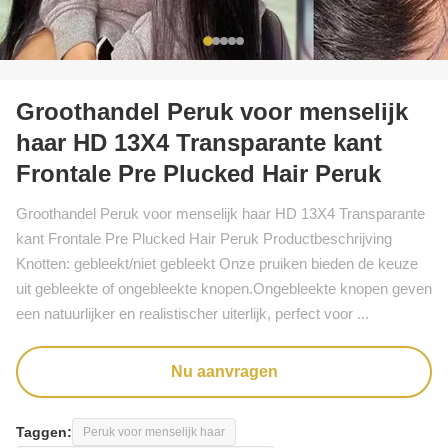
Groothandel Peruk voor menselijk
haar HD 13X4 Transparante kant
Frontale Pre Plucked Hair Peruk
Groothandel Peruk voor menselijk haar HD 13X4 Transparante
kant Frontale Pre Plucked Hair Peruk Productbeschrijving
Knotten: gebleekt/niet gebleekt Onze pruiken bieden de keuze
uit gebleekte of ongebleekte knopen.Ongebleekte knopen geven
een natuurlijker en realistischer uiterlijk, perfect voor ...
Nu aanvragen
Taggen:
Peruk voor menselijk haar