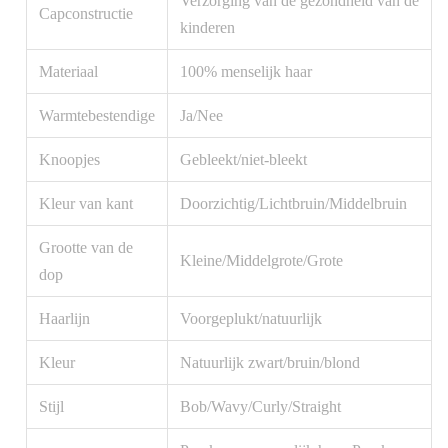
Verzorging van de gezondheid van de
Capconstructie
kinderen
Materiaal
100% menselijk haar
Warmtebestendige
Ja/Nee
Knoopjes
Gebleekt/niet-bleekt
Kleur van kant
Doorzichtig/Lichtbruin/Middelbruin
Grootte van de
Kleine/Middelgrote/Grote
dop
Haarlijn
Voorgeplukt/natuurlijk
Kleur
Natuurlijk zwart/bruin/blond
Stijl
Bob/Wavy/Curly/Straight