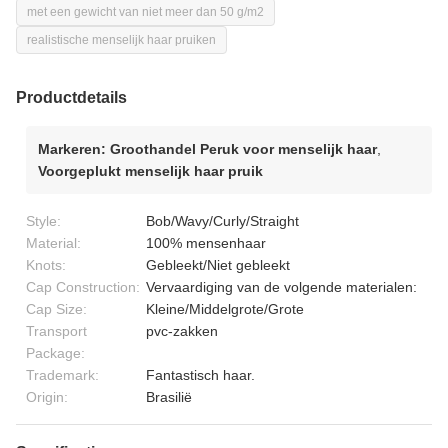
met een gewicht van niet meer dan 50 g/m2
realistische menselijk haar pruiken
Productdetails
Markeren:
Groothandel Peruk voor menselijk haar
,
Voorgeplukt menselijk haar pruik
Style:
Bob/Wavy/Curly/Straight
Material:
100% mensenhaar
Knots:
Gebleekt/Niet gebleekt
Cap Construction:
Vervaardiging van de volgende materialen:
Cap Size:
Kleine/Middelgrote/Grote
Transport
pvc-zakken
Package:
Trademark:
Fantastisch haar.
Origin:
Brasilië