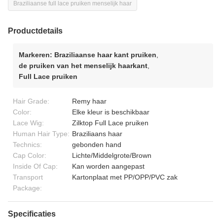
Braziliaanse full lace pruiken menselijk haar
Productdetails
Markeren:
Braziliaanse haar kant pruiken
,
de pruiken van het menselijk haarkant
,
Full Lace pruiken
Hair Grade:
Remy haar
Color:
Elke kleur is beschikbaar
Lace Wig:
Zilktop Full Lace pruiken
Human Hair Type:
Braziliaans haar
Technics:
gebonden hand
Cap Color:
Lichte/Middelgrote/Brown
Inside Of Cap:
Kan worden aangepast
Transport
Kartonplaat met PP/OPP/PVC zak
Package:
Specificaties