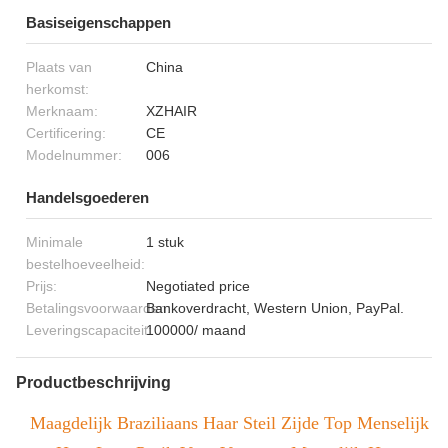
Basiseigenschappen
Plaats van
China
herkomst:
Merknaam:
XZHAIR
Certificering:
CE
Modelnummer:
006
Handelsgoederen
Minimale
1 stuk
bestelhoeveelheid:
Prijs:
Negotiated price
Betalingsvoorwaarden:
Bankoverdracht, Western Union, PayPal.
Leveringscapaciteit:
100000/ maand
Productbeschrijving
Maagdelijk Braziliaans Haar Steil Zijde Top Menselijk