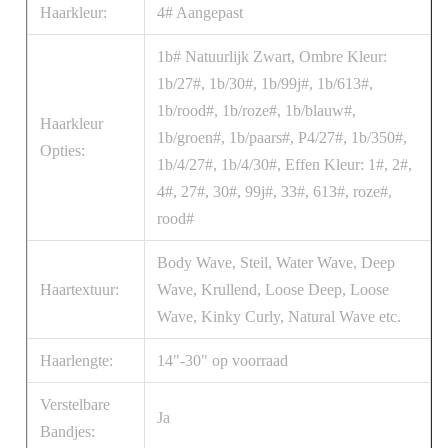
Haarkleur:
4# Aangepast
1b# Natuurlijk Zwart, Ombre Kleur:
1b/27#, 1b/30#, 1b/99j#, 1b/613#,
1b/rood#, 1b/roze#, 1b/blauw#,
Haarkleur
1b/groen#, 1b/paars#, P4/27#, 1b/350#,
Opties:
1b/4/27#, 1b/4/30#, Effen Kleur: 1#, 2#,
4#, 27#, 30#, 99j#, 33#, 613#, roze#,
rood#
Body Wave, Steil, Water Wave, Deep
Haartextuur:
Wave, Krullend, Loose Deep, Loose
Wave, Kinky Curly, Natural Wave etc.
Haarlengte:
14"-30" op voorraad
Verstelbare
Ja
Bandjes: