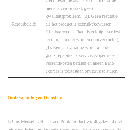
Geen restitutie als het resultaat door de
mens is veroorzaakt, geen
kwaliteitsprobleem., (3). Geen restitutie
Retourbeleid:
als het product is gebruikt/gewassen.
(Het haarweefsel/kant is geknipt, verliest
textuur, kan niet worden doorverkocht.),
(4). Eén jaar garantie wordt geboden,
gratis reparatie na service. Koper moet
verzendkosten betalen en alleen EMS
express is toegestaan om terug te sturen.
Ondersteuning en Diensten:
1. Ons Menselijk Haar Lace Pruik product wordt geleverd met
uitgebreide technische ondersteuning en diensten om ervoor te