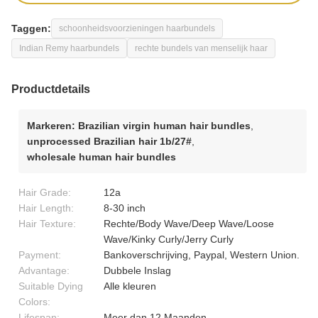
Taggen:
schoonheidsvoorzieningen haarbundels
Indian Remy haarbundels
rechte bundels van menselijk haar
Productdetails
Markeren:
Brazilian virgin human hair bundles
,
unprocessed Brazilian hair 1b/27#
,
wholesale human hair bundles
Hair Grade:
12a
Hair Length:
8-30 inch
Hair Texture:
Rechte/Body Wave/Deep Wave/Loose
Wave/Kinky Curly/Jerry Curly
Payment:
Bankoverschrijving, Paypal, Western Union.
Advantage:
Dubbele Inslag
Suitable Dying
Alle kleuren
Colors:
Lifespan:
Meer dan 12 Maanden