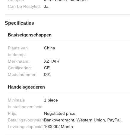
Can Be Restyled:
Ja
Specificaties
Basiseigenschappen
Plaats van
China
herkomst:
Merknaam:
XZHAIR
Certificering:
CE
Modelnummer:
001
Handelsgoederen
Minimale
1 piece
bestelhoeveelheid:
Prijs:
Negotiated price
Betalingsvoorwaarden:
Bankoverdracht, Western Union, PayPal.
Leveringscapaciteit:
100000/ Month