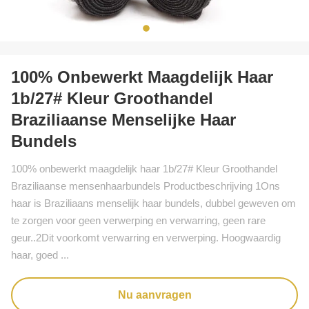
100% Onbewerkt Maagdelijk Haar
1b/27# Kleur Groothandel
Braziliaanse Menselijke Haar
Bundels
100% onbewerkt maagdelijk haar 1b/27# Kleur Groothandel
Braziliaanse mensenhaarbundels Productbeschrijving 1Ons
haar is Braziliaans menselijk haar bundels, dubbel geweven om
te zorgen voor geen verwerping en verwarring, geen rare
geur..2Dit voorkomt verwarring en verwerping. Hoogwaardig
haar, goed ...
Nu aanvragen