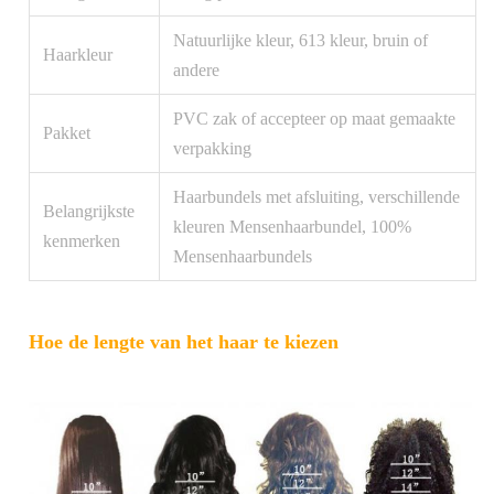
Natuurlijke kleur, 613 kleur, bruin of
Haarkleur
andere
PVC zak of accepteer op maat gemaakte
Pakket
verpakking
Haarbundels met afsluiting, verschillende
Belangrijkste
kleuren Mensenhaarbundel, 100%
kenmerken
Mensenhaarbundels
Hoe de lengte van het haar te kiezen