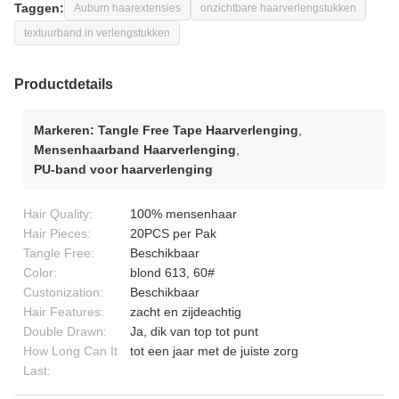
Taggen:
Auburn haarextensies
onzichtbare haarverlengstukken
textuurband in verlengstukken
Productdetails
Markeren:
Tangle Free Tape Haarverlenging
,
Mensenhaarband Haarverlenging
,
PU-band voor haarverlenging
Hair Quality:
100% mensenhaar
Hair Pieces:
20PCS per Pak
Tangle Free:
Beschikbaar
Color:
blond 613, 60#
Custonization:
Beschikbaar
Hair Features:
zacht en zijdeachtig
Double Drawn:
Ja, dik van top tot punt
How Long Can It
tot een jaar met de juiste zorg
Last: