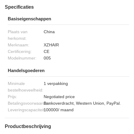
Specificaties
Basiseigenschappen
Plaats van
China
herkomst:
Merknaam:
XZHAIR
Certificering:
CE
Modelnummer:
005
Handelsgoederen
Minimale
1 verpakking
bestelhoeveelheid:
Prijs:
Negotiated price
Betalingsvoorwaarden:
Bankoverdracht, Western Union, PayPal.
Leveringscapaciteit:
100000/ maand
Productbeschrijving