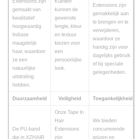
Extensions zijn
Klanten
Extensions zijn
gemaakt van
kunnen de
gemakkelijk aan
kwalitatief
gewenste
te brengen en te
hoogwaardig
lengte, kleur
verwijderen,
Indiase
en textuur
waardoor ze
maagdelijk
kiezen voor
handig zijn voor
haar, waardoor
een
dagelijks gebruik
ze een
persoonlijke
of bij speciale
natuurlijke
look.
gelegenheden.
uitstraling
hebben.
Duurzaamheid
Veiligheid
Toegankelijkheid
Onze Tape In
Hair
We bieden
De PU-band
Extensions
concurrerende
die in XZHAIR
zijn
prijzen en