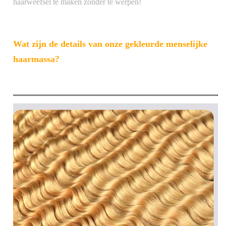
haarweefsel te maken zonder te werpen!
Wat zijn de details van onze gekleurde menselijke
haarmassa?
Materiaal
100% menselijk haar
Graad
Klasse 9A 10A