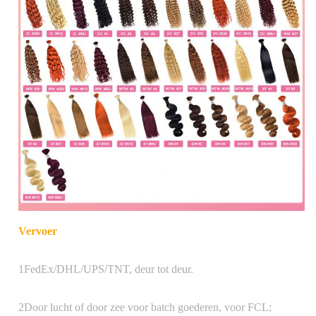
Natural Black ((1B), andere
kleuren van donkerbruin,
Haarkleur
lichtbruin, blond kunnen worden
aangepast.
Gewicht van het
50g/pc 100g/pc, ander gewicht
artikel
kan worden aangepast.
Vervoer
1FedEx/DHL/UPS/TNT, deur tot deur.
MOQ
3 stuks
2Door lucht of door zee voor batch goederen, voor FCL;