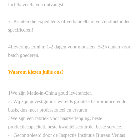
luchthaven/haven ontvangst.
3- Klanten die expediteurs of verhandelbare verzendmethoden
specificeren!
Verpakt met PVC zak en de
Pakket
express pakket of doos.
4Leveringstermijn: 1-2 dagen voor monsters; 5-25 dagen voor
batch goederen.
Waarom kiezen jullie ons?
Western Union, Bankoverdracht,
Betalingsvoorwaarden
PayPal
1We zijn Made-in-China goud leverancier.
2: Wij zijn gevestigd in's werelds grootste haarproducerende
basis, dus meer professioneel en ervaren
Verzend de goederen binnen 24
3We zijn een fabriek voor haarverlenging, beste
Aflevering
uur nadat we de betaling hebben
productiecapaciteit, beste kwaliteitscontrole, beste service.
ontvangen
4- Gecontroleerd door de Inspectie Institutie Bureau Veritas