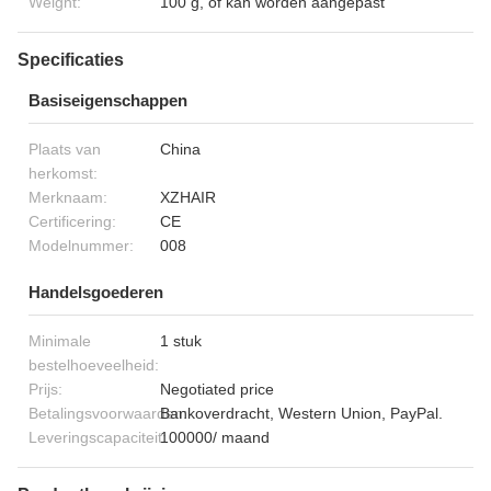
Weight:
100 g, of kan worden aangepast
Specificaties
Basiseigenschappen
Plaats van
China
herkomst:
Merknaam:
XZHAIR
Certificering:
CE
Modelnummer:
008
Handelsgoederen
Minimale
1 stuk
bestelhoeveelheid:
Prijs:
Negotiated price
Betalingsvoorwaarden:
Bankoverdracht, Western Union, PayPal.
Leveringscapaciteit:
100000/ maand