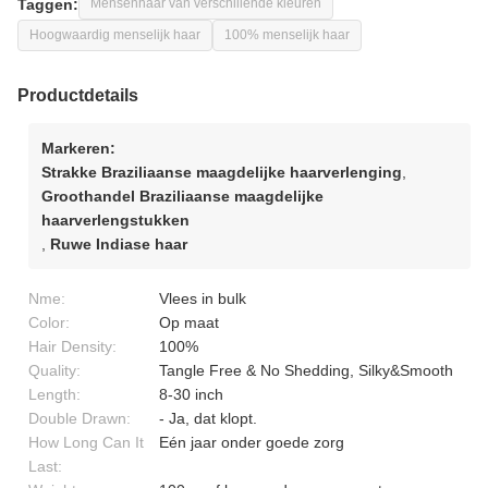
Taggen:
Mensenhaar van verschillende kleuren
Hoogwaardig menselijk haar
100% menselijk haar
Productdetails
Markeren:
Strakke Braziliaanse maagdelijke haarverlenging
,
Groothandel Braziliaanse maagdelijke
haarverlengstukken
,
Ruwe Indiase haar
Nme:
Vlees in bulk
Color:
Op maat
Hair Density:
100%
Quality:
Tangle Free & No Shedding, Silky&Smooth
Length:
8-30 inch
Double Drawn:
- Ja, dat klopt.
How Long Can It
Eén jaar onder goede zorg
Last: