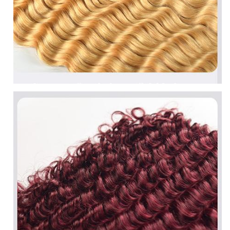
1 Zacht, glanzend en schoon,
geen luizen of breiwitten
2 We beloven geen verwarring,
geen vergieten
3 Geen synthetisch haar, geen
mengsel van dierenhaar
Kwaliteit
Levensduur 1-2 jaar onder goede
zorg.
5 Kan gestreken en geverfd
worden, zelfs gebleekt
6 We beloven dat ons haar
hoogwaardig menselijk haar is
op de haarmarkt.