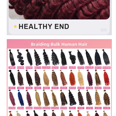
Prijs
Groothandelsprijs, fabrieksprijs
zonder verwerking, kan worden
Niet verwerkt
geverfd en gestreken
Lichaamsgolf, diepe golf,
Stijlen
natuurlijke rechte, krullende,
grote golf kan worden aangepast
Haarlengte
8"-26" beschikbaar