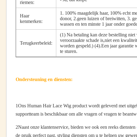
riemen:
1. 100% maagdelijk haar, 100% echt men
Haar
donor, 2.geen luizen of breiwitten, 3. 
kenmerken:
wassen en ten minste 1 jaar onder goed
(1) Na betaling kan deze bestelling nie
veroorzaakte schade is,niet een kwalitei
Terugkeerbeleid:
worden gespeld.) (4).Een jaar garantie 
te sturen.
Ondersteuning en diensten:
1Ons Human Hair Lace Wig product wordt geleverd met uitgebre
supportteam is beschikbaar om alle vragen of vragen te beantwo
2Naast onze klantenservice, bieden we ook een reeks diensten
de pruik perfect past, styling diensten om u te helpen uw gew