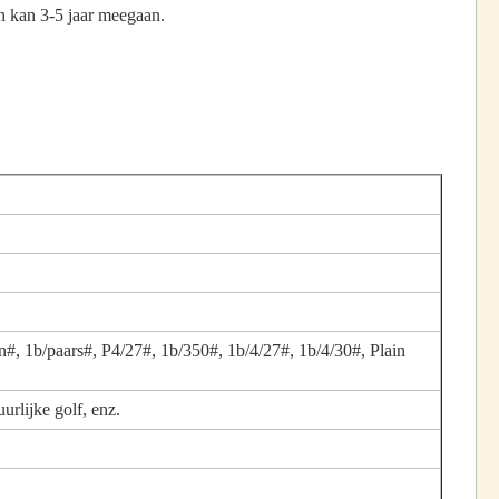
n kan 3-5 jaar meegaan.
n#, 1b/paars#, P4/27#, 1b/350#, 1b/4/27#, 1b/4/30#, Plain
uurlijke golf, enz.