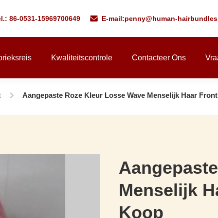
l.: 86-0531-15969700649
E-mail:
penny@human-hairbundles
rieksreis
Kwaliteitscontrole
Contacteer Ons
Vra
t
Aangepaste Roze Kleur Losse Wave Menselijk Haar Front
Aangepaste
Menselijk H
Koop