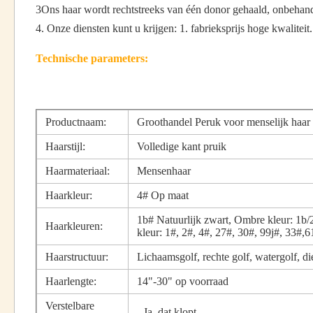
3Ons haar wordt rechtstreeks van één donor gehaald, onbehande
4. Onze diensten kunt u krijgen: 1. fabrieksprijs hoge kwalite
Technische parameters:
Productnaam:
Groothandel Peruk voor menselijk haar
Haarstijl:
Volledige kant pruik
Haarmateriaal:
Mensenhaar
Haarkleur:
4# Op maat
1b# Natuurlijk zwart, Ombre kleur: 1b/
Haarkleuren:
kleur: 1#, 2#, 4#, 27#, 30#, 99j#, 33#,
Haarstructuur:
Lichaamsgolf, rechte golf, watergolf, diep
Haarlengte:
14"-30" op voorraad
Verstelbare
- Ja, dat klopt.