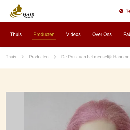
Te
Thuis
Producten
Videos
Over Ons
Fab
Thuis
Producten
De Pruik van het menselijk Haarkan