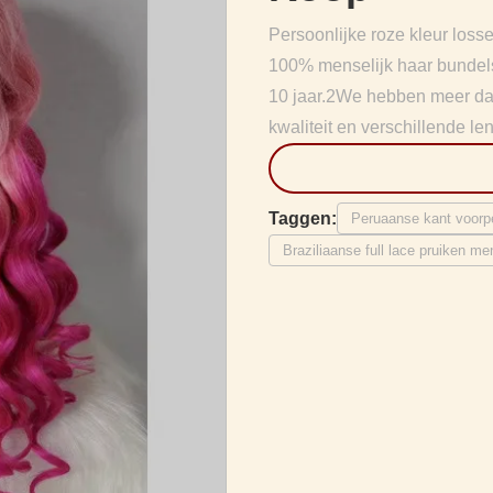
Persoonlijke roze kleur loss
100% menselijk haar bundels,
10 jaar.2We hebben meer dan 
kwaliteit en verschillende len
Taggen:
Peruaanse kant voorp
Braziliaanse full lace pruiken me