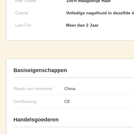
Hair Grade:
100% maagdelijk Haar
Cuticle:
Volledige nagelhuid in dezelfde r
Last For:
Meer dan 2 Jaar
Basiseigenschappen
Plaats van herkomst:
China
Certificering:
CE
Handelsgoederen