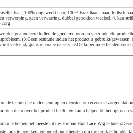
selijk haar, 100% ongewerkt haar, 100% Braziliaans haar, Indisch haar,
geen verwerping, geen verwarring, dubbel getrokken weefsel, 4. kan str
e zorg
t worden geannuleerd indien de goederen worden verzonden/in productie 
tsprobleem. (3)Geen restitutie indien het product is gebruikt/gewassen. 
wordt verleend, gratis reparatie na service.De koper moet betalen voor
ide technische ondersteuning en diensten om ervoor te zorgen dat onz
orden die u over het product heeft., en kan u helpen bij het oplossen 
 om u te helpen het meeste uit uw Human Hair Lace Wig te halen.Deze 
enste look te bereiken, en onderhoudsdiensten om uw pruik te houden k