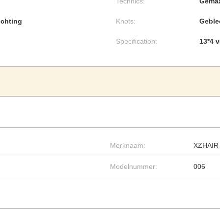
Technics:
Gemaa
ichting
Knots:
Geble
Specification:
13*4 
Merknaam:
XZHAIR
Modelnummer:
006