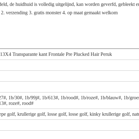
ld, de huidhuid is volledig uitgelijnd, kan worden geverfd, gebleekt e
it. 2. verzending 3. gratis monster 4. op maat gemaakt welkom
 13X4 Transparante kant Frontale Pre Plucked Hair Peruk
27#, 1b/30#, 1b/99j#, 1b/613#, 1b/rood#, 1b/roze#, 1b/blauw#, 1b/groe
613#, roze#, rood#
e golf, krullerige golf, losse golf, losse golf, kinky krullerige golf, nat