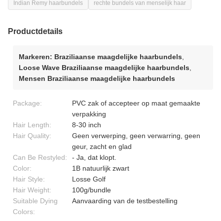
Indian Remy haarbundels
rechte bundels van menselijk haar
Productdetails
Markeren:
Braziliaanse maagdelijke haarbundels
,
Loose Wave Braziliaanse maagdelijke haarbundels
,
Mensen Braziliaanse maagdelijke haarbundels
Package:
PVC zak of accepteer op maat gemaakte
verpakking
Hair Length:
8-30 inch
Hair Quality:
Geen verwerping, geen verwarring, geen
geur, zacht en glad
Can Be Restyled:
- Ja, dat klopt.
Color:
1B natuurlijk zwart
Hair Style:
Losse Golf
Hair Weight:
100g/bundle
Suitable Dying
Aanvaarding van de testbestelling
Colors: