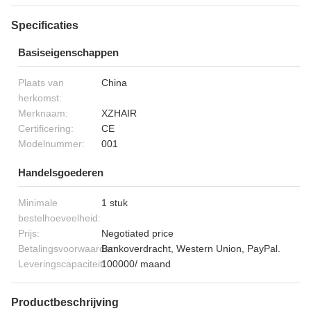
Specificaties
Basiseigenschappen
Plaats van
China
herkomst:
Merknaam:
XZHAIR
Certificering:
CE
Modelnummer:
001
Handelsgoederen
Minimale
1 stuk
bestelhoeveelheid:
Prijs:
Negotiated price
Betalingsvoorwaarden:
Bankoverdracht, Western Union, PayPal.
Leveringscapaciteit:
100000/ maand
Productbeschrijving