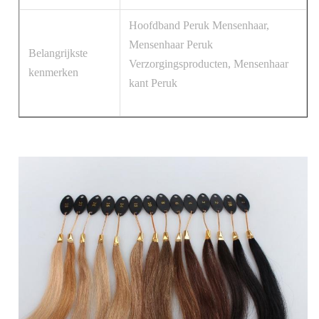
Hoofdband Peruk Mensenhaar,
Mensenhaar Peruk
Belangrijkste
Verzorgingsproducten, Mensenhaar
kenmerken
kant Peruk