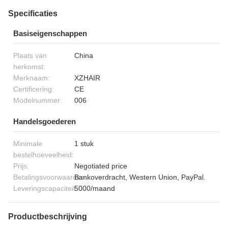
Specificaties
Basiseigenschappen
Plaats van
China
herkomst:
Merknaam:
XZHAIR
Certificering:
CE
Modelnummer:
006
Handelsgoederen
Minimale
1 stuk
bestelhoeveelheid:
Prijs:
Negotiated price
Betalingsvoorwaarden:
Bankoverdracht, Western Union, PayPal.
Leveringscapaciteit:
5000/maand
Productbeschrijving