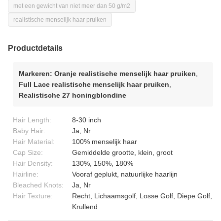
met een gewicht van niet meer dan 50 g/m2
realistische menselijk haar pruiken
Productdetails
Markeren:
Oranje realistische menselijk haar pruiken
,
Full Lace realistische menselijk haar pruiken
,
Realistische 27 honingblondine
Hair Length:
8-30 inch
Baby Hair:
Ja, Nr
Hair Material:
100% menselijk haar
Cap Size:
Gemiddelde grootte, klein, groot
Hair Density:
130%, 150%, 180%
Hairline:
Vooraf geplukt, natuurlijke haarlijn
Bleached Knots:
Ja, Nr
Hair Texture:
Recht, Lichaamsgolf, Losse Golf, Diepe Golf,
Krullend