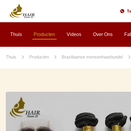
Te
Thuis
Producten
Videos
Over Ons
Fab
Thuis
Producten
Braziliaanse mensenhaarbundel