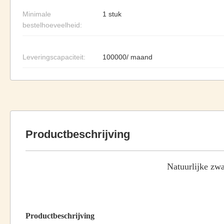
Minimale
1 stuk
bestelhoeveelheid:
Leveringscapaciteit:
100000/ maand
Productbeschrijving
Natuurlijke zw
Productbeschrijving