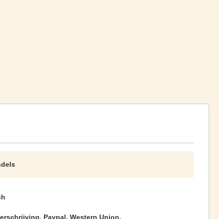
ndels
ch
rschrijving, Paypal, Western Union.