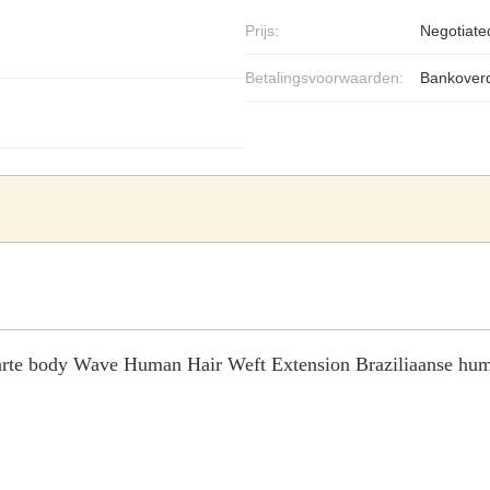
Prijs:
Negotiate
Betalingsvoorwaarden:
Bankoverd
arte body Wave Human Hair Weft Extension Braziliaanse hum