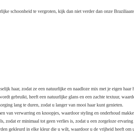
uurlijke schoonheid te vergroten, kijk dan niet verder dan onze Brazil
ijk haar, zodat ze een natuurlijke en naadloze mix met je eigen haar 
ordt gebruikt, heeft een natuurlijke glans en een zachte textuur, waardoor
rging lang te duren, zodat u langer van mooi haar kunt genieten.
n van verwarring en knoopjes, waardoor styling en onderhoud makkeli
, zodat er minimaal tot geen verlies is, zodat u een zorgeloze ervaring 
 gekleurd in elke kleur die u wilt, waardoor u de vrijheid heeft om uw