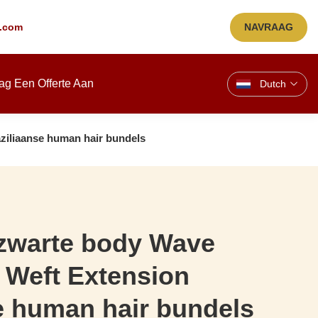
.com
NAVRAAG
ag Een Offerte Aan
Dutch
ziliaanse human hair bundels
 zwarte body Wave
 Weft Extension
e human hair bundels