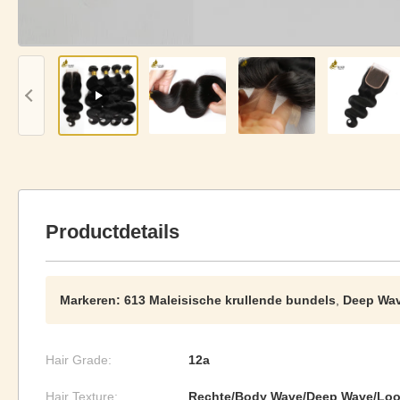
Productdetails
Markeren:
613 Maleisische krullende bundels
,
Deep Wav
Hair Grade:
12a
Hair Texture:
Rechte/Body Wave/Deep Wave/Loos