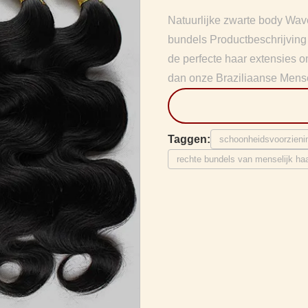
Natuurlijke zwarte body Wav
bundels Productbeschrijving
de perfecte haar extensies om
dan onze Braziliaanse Mens
Taggen:
schoonheidsvoorzieni
rechte bundels van menselijk ha