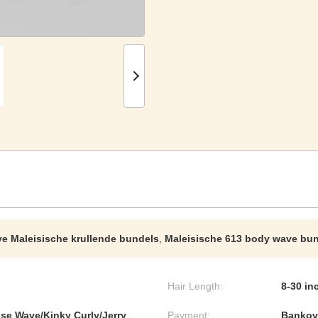
e Maleisische krullende bundels
,
Maleisische 613 body wave bu
Hair Length:
8-30 in
e Wave/Kinky Curly/Jerry
Payment:
Bankove