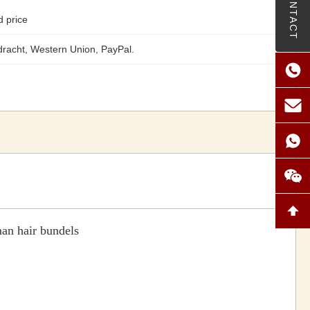
CONTACT
d price
racht, Western Union, PayPal.
an hair bundels