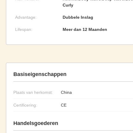
Curly
Advantage:
Dubbele Inslag
Lifespan:
Meer dan 12 Maanden
Basiseigenschappen
Plaats van herkomst:
China
Certificering:
CE
Handelsgoederen