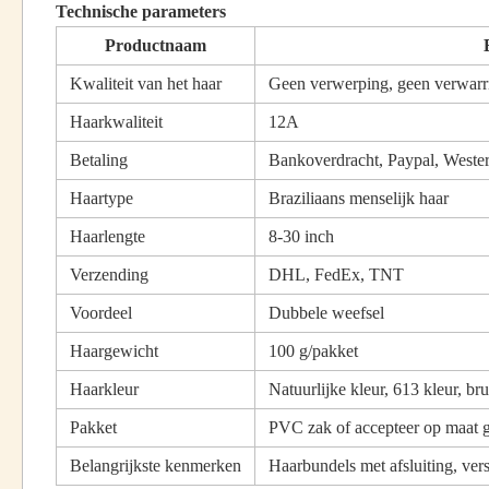
Technische parameters
Productnaam
Kwaliteit van het haar
Geen verwerping, geen verwarri
Haarkwaliteit
12A
Betaling
Bankoverdracht, Paypal, Weste
Haartype
Braziliaans menselijk haar
Haarlengte
8-30 inch
Verzending
DHL, FedEx, TNT
Voordeel
Dubbele weefsel
Haargewicht
100 g/pakket
Haarkleur
Natuurlijke kleur, 613 kleur, br
Pakket
PVC zak of accepteer op maat 
Belangrijkste kenmerken
Haarbundels met afsluiting, v