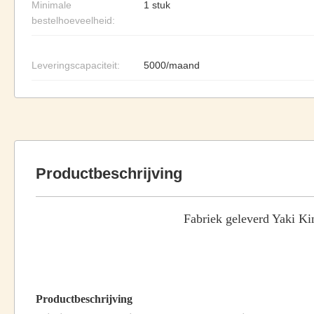
Minimale
1 stuk
bestelhoeveelheid:
Leveringscapaciteit:
5000/maand
Productbeschrijving
Fabriek geleverd Yaki Ki
Productbeschrijving