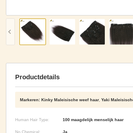
Productdetails
Markeren:
Kinky Maleisische weef haar
,
Yaki Maleisisch
Human Hair Type:
100 maagdelijk menselijk haar
No Chemical:
Ja