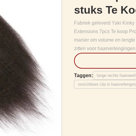
stuks Te K
Fabriek geleverd Yaki Kinky 
Extensions 7pcs Te koop Prod
manier om volume en lengte a
zitten voor haarverlengingen o
Taggen:
lange rechte haarweef
onzichtbare clip in haarverlengs