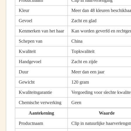
Productnaam
Clip in haarverlenging
Kleur
Meer dan 48 kleuren beschikbaa
Gevoel
Zacht en glad
Kenmerken van het haar
Kan worden geverfd en rechtge
Schepen van
China
Kwaliteit
Topkwaliteit
Handgevoel
Zacht en zijde
Duur
Meer dan een jaar
Gewicht
120 gram
Kwaliteitsgarantie
Vergoeding voor slechte kwalite
Chemische verwerking
Geen
Aantekening
Waarde
Productnaam
Clip in natuurlijke haarverlengs