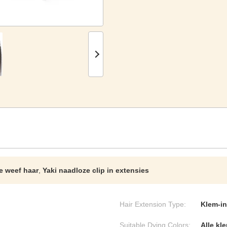
e weef haar
,
Yaki naadloze clip in extensies
Hair Extension Type:
Klem-in
Suitable Dying Colors:
Alle kl