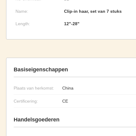
Name:
Clip-in haar, set van 7 stuks
Length:
12"-28"
Basiseigenschappen
Plaats van herkomst:
China
Certificering:
CE
Handelsgoederen