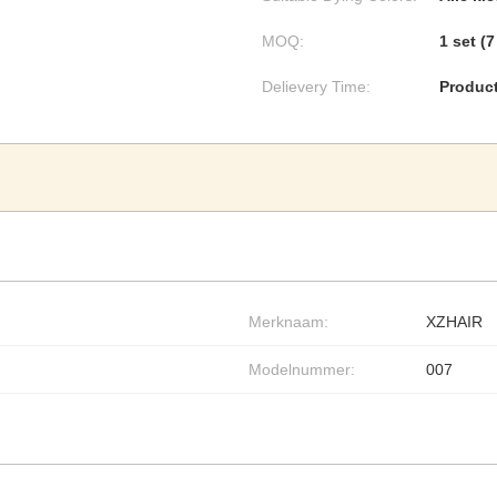
MOQ:
1 set (
Delievery Time:
Product
Merknaam:
XZHAIR
Modelnummer:
007