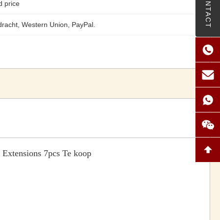
CONTACT
d price
racht, Western Union, PayPal.
r Extensions 7pcs Te koop