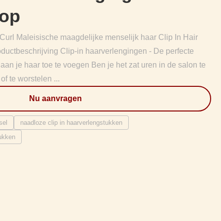
oop
Curl Maleisische maagdelijke menselijk haar Clip In Hair
uctbeschrijving Clip-in haarverlengingen - De perfecte
an je haar toe te voegen Ben je het zat uren in de salon te
f te worstelen ...
Nu aanvragen
sel
naadloze clip in haarverlengstukken
tukken