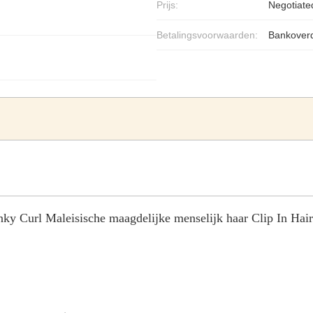
Prijs:
Negotiate
Betalingsvoorwaarden:
Bankoverd
nky Curl Maleisische maagdelijke menselijk haar Clip In Hai