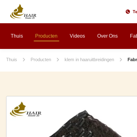
Te
Thuis
Producten
Videos
Over Ons
Fab
Thuis
Producten
klem in haaruitbreidingen
Fabr