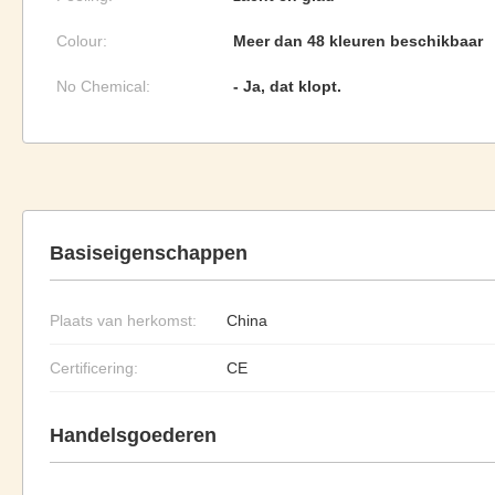
Colour:
Meer dan 48 kleuren beschikbaar
No Chemical:
- Ja, dat klopt.
Basiseigenschappen
Plaats van herkomst:
China
Certificering:
CE
Handelsgoederen