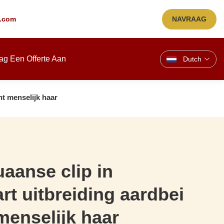
.com
NAVRAAG
ag Een Offerte Aan
Dutch
ht menselijk haar
uaanse clip in
rt uitbreiding aardbei
menselijk haar