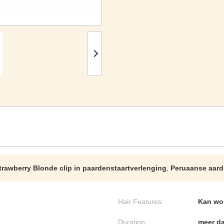
trawberry Blonde clip in paardenstaartverlenging
,
Peruaanse aard
Hair Features:
Kan wo
Duration:
meer da