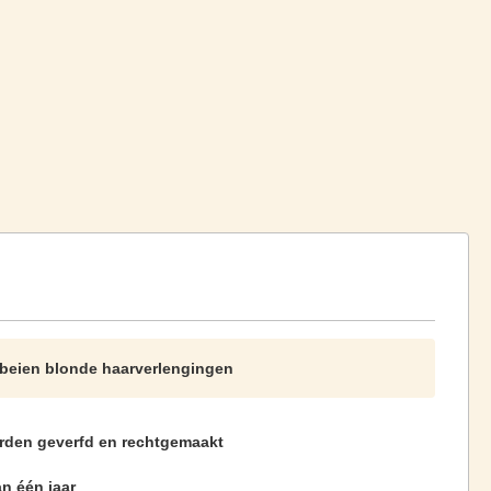
beien blonde haarverlengingen
rden geverfd en rechtgemaakt
n één jaar