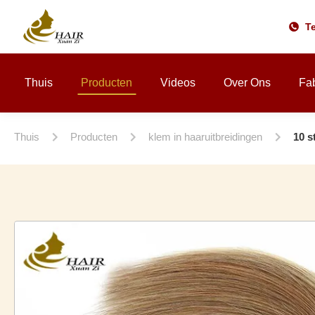
Te
Thuis
Producten
Videos
Over Ons
Fab
Thuis
Producten
klem in haaruitbreidingen
10 s