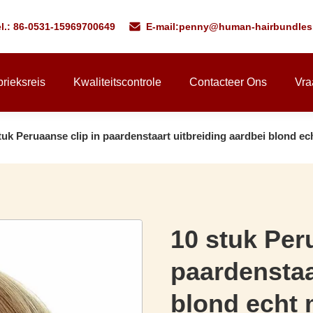
l.: 86-0531-15969700649
E-mail:
penny@human-hairbundles
rieksreis
Kwaliteitscontrole
Contacteer Ons
Vra
tuk Peruaanse clip in paardenstaart uitbreiding aardbei blond ec
10 stuk Per
paardenstaa
blond echt 