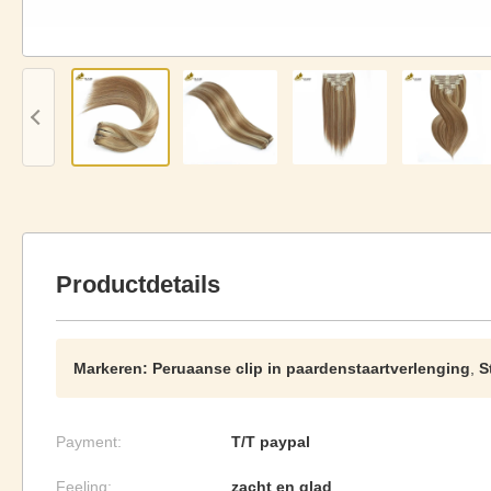
Productdetails
Markeren:
Peruaanse clip in paardenstaartverlenging
,
S
Payment:
T/T paypal
Feeling:
zacht en glad