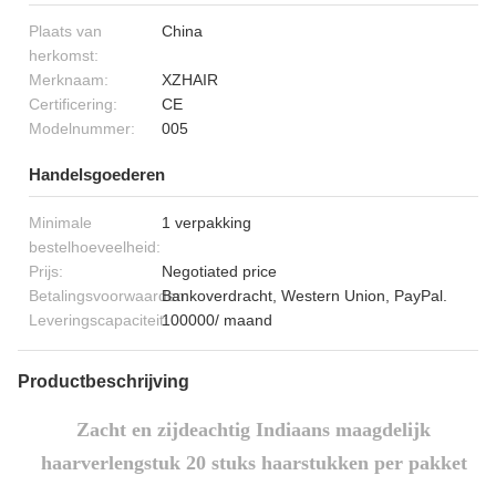
Plaats van
China
herkomst:
Merknaam:
XZHAIR
Certificering:
CE
Modelnummer:
005
Handelsgoederen
Minimale
1 verpakking
bestelhoeveelheid:
Prijs:
Negotiated price
Betalingsvoorwaarden:
Bankoverdracht, Western Union, PayPal.
Leveringscapaciteit:
100000/ maand
Productbeschrijving
Zacht en zijdeachtig Indiaans maagdelijk
haarverlengstuk 20 stuks haarstukken per pakket