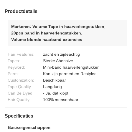
Productdetails
Markeren:
Volume Tape in haarverlengstukken
,
20pcs band in haarverlengstukken
,
Volume blonde haarband extensies
Hair Features:
zacht en zijdeachtig
Tapes:
Sterke Ahensive
Keyword:
Mini-band haarverlengstukken
Perm:
Kan zijn permed en Restyled
Custonization:
Beschikbaar
Tape Quality:
Langdurig
Can Be Dyed:
- Ja, dat klopt.
Hair Quality:
100% mensenhaar
Specificaties
Basiseigenschappen