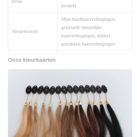
Perm
hersteld
Mini-bandhaarverlengingen,
gekleurde menselijke
Sleutelwoord
haarverlengingen, dubbel
getrokken haarverlengingen
Onze kleurkaarten