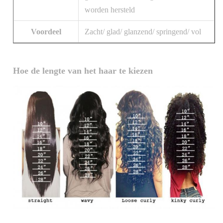
worden hersteld
Voordeel
Zacht/ glad/ glanzend/ springend/ vol
Hoe de lengte van het haar te kiezen