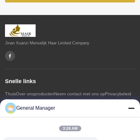
Jinan Xuanzi Menselijk Haar Limited Company
Snelle links
Thuis
Over ons
producten
Neem contact met ons op
Privacybeleid
Sitemap
General Manager
Neem contact met ons op
3:28 AM
Adres: Xingfu Road Licheng District Jinan City, provincie