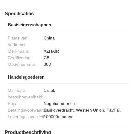
Specificaties
Basiseigenschappen
Plaats van
China
herkomst:
Merknaam:
XZHAIR
Certificering:
CE
Modelnummer:
003
Handelsgoederen
Minimale
1 stuk
bestelhoeveelheid:
Prijs:
Negotiated price
Betalingsvoorwaarden:
Bankoverdracht, Western Union, PayPal.
Leveringscapaciteit:
100000/ maand
Productbeschrijving