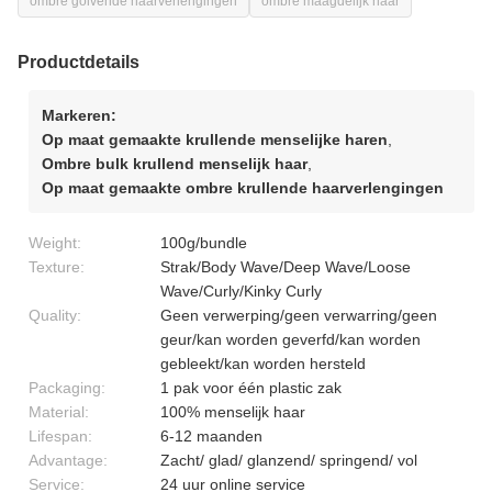
ombre golvende haarverlengingen
ombre maagdelijk haar
Productdetails
Markeren:
Op maat gemaakte krullende menselijke haren
,
Ombre bulk krullend menselijk haar
,
Op maat gemaakte ombre krullende haarverlengingen
Weight:
100g/bundle
Texture:
Strak/Body Wave/Deep Wave/Loose
Wave/Curly/Kinky Curly
Quality:
Geen verwerping/geen verwarring/geen
geur/kan worden geverfd/kan worden
gebleekt/kan worden hersteld
Packaging:
1 pak voor één plastic zak
Material:
100% menselijk haar
Lifespan:
6-12 maanden
Advantage:
Zacht/ glad/ glanzend/ springend/ vol
Service:
24 uur online service