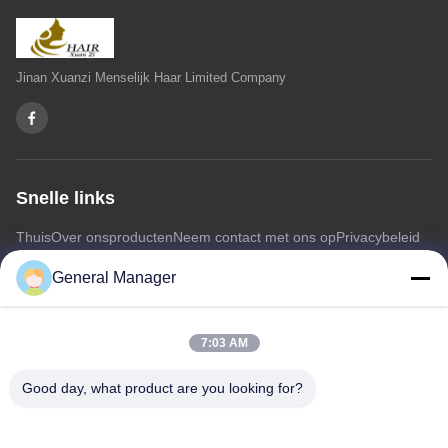
Jinan Xuanzi Menselijk Haar Limited Company
Snelle links
Thuis
Over ons
producten
Neem contact met ons op
Privacybeleid
Sitemap
General Manager
Neem contact met ons op
7:03 AM
Adres: Xingfu Road Licheng District Jinan City, provincie
Good day, what product are you looking for?
Shandong
E-mail:
penny@human-hairbundles.com