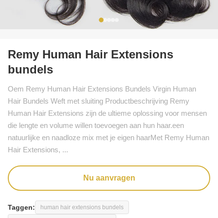
Remy Human Hair Extensions
bundels
Oem Remy Human Hair Extensions Bundels Virgin Human
Hair Bundels Weft met sluiting Productbeschrijving Remy
Human Hair Extensions zijn de ultieme oplossing voor mensen
die lengte en volume willen toevoegen aan hun haar.een
natuurlijke en naadloze mix met je eigen haarMet Remy Human
Hair Extensions, ...
Nu aanvragen
Taggen:
human hair extensions bundels