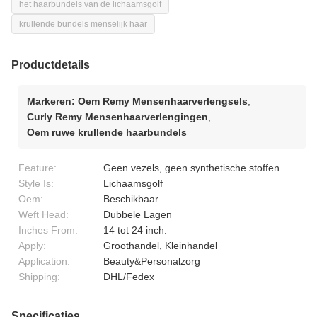
het haarbundels van de lichaamsgolf
krullende bundels menselijk haar
Productdetails
Markeren:
Oem Remy Mensenhaarverlengsels
,
Curly Remy Mensenhaarverlengingen
,
Oem ruwe krullende haarbundels
Feature:
Geen vezels, geen synthetische stoffen
Style Is:
Lichaamsgolf
Oem:
Beschikbaar
Weft Head:
Dubbele Lagen
Inches From:
14 tot 24 inch.
Apply:
Groothandel, Kleinhandel
Application:
Beauty&Personalzorg
Shipping:
DHL/Fedex
Specificaties