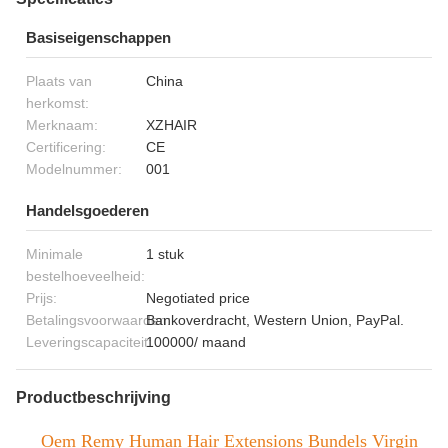
Basiseigenschappen
Plaats van
China
herkomst:
Merknaam:
XZHAIR
Certificering:
CE
Modelnummer:
001
Handelsgoederen
Minimale
1 stuk
bestelhoeveelheid:
Prijs:
Negotiated price
Betalingsvoorwaarden:
Bankoverdracht, Western Union, PayPal.
Leveringscapaciteit:
100000/ maand
Productbeschrijving
Oem Remy Human Hair Extensions Bundels Virgin