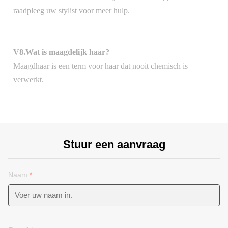
raadpleeg uw stylist voor meer hulp.
V8.Wat is maagdelijk haar?
Maagdhaar is een term voor haar dat nooit chemisch is
verwerkt.
Stuur een aanvraag
Naam
*