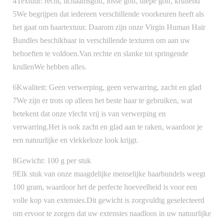
4Textuur: recht, lichaamsgolf, losse golf, diepe golf, krullend
5We begrijpen dat iedereen verschillende voorkeuren heeft als
het gaat om haartextuur. Daarom zijn onze Virgin Human Hair
Bundles beschikbaar in verschillende texturen om aan uw
behoeften te voldoen.Van rechte en slanke tot springende
krullenWe hebben alles.
6Kwaliteit: Geen verwerping, geen verwarring, zacht en glad
7We zijn er trots op alleen het beste haar te gebruiken, wat
betekent dat onze vlecht vrij is van verwerping en
verwarring.Het is ook zacht en glad aan te raken, waardoor je
een natuurlijke en vlekkeloze look krijgt.
8Gewicht: 100 g per stuk
9Elk stuk van onze maagdelijke menselijke haarbundels weegt
100 gram, waardoor het de perfecte hoeveelheid is voor een
volle kop van extensies.Dit gewicht is zorgvuldig geselecteerd
om ervoor te zorgen dat uw extensies naadloos in uw natuurlijke