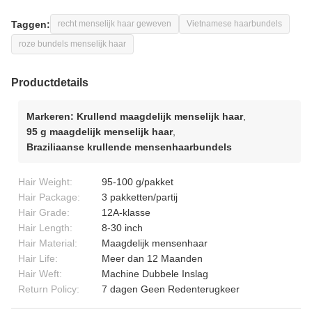
Taggen:
recht menselijk haar geweven
Vietnamese haarbundels
roze bundels menselijk haar
Productdetails
Markeren:
Krullend maagdelijk menselijk haar
,
95 g maagdelijk menselijk haar
,
Braziliaanse krullende mensenhaarbundels
Hair Weight:
95-100 g/pakket
Hair Package:
3 pakketten/partij
Hair Grade:
12A-klasse
Hair Length:
8-30 inch
Hair Material:
Maagdelijk mensenhaar
Hair Life:
Meer dan 12 Maanden
Hair Weft:
Machine Dubbele Inslag
Return Policy:
7 dagen Geen Redenterugkeer