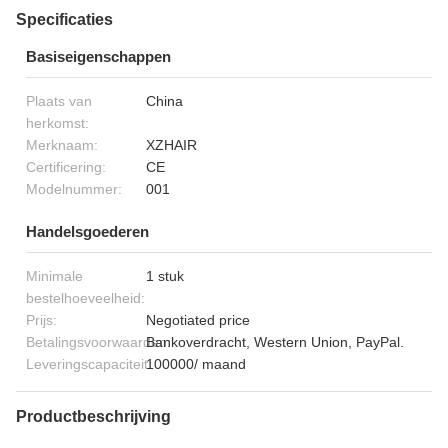
Specificaties
Basiseigenschappen
Plaats van
China
herkomst:
Merknaam:
XZHAIR
Certificering:
CE
Modelnummer:
001
Handelsgoederen
Minimale
1 stuk
bestelhoeveelheid:
Prijs:
Negotiated price
Betalingsvoorwaarden:
Bankoverdracht, Western Union, PayPal.
Leveringscapaciteit:
100000/ maand
Productbeschrijving