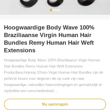
Hoogwaardige Body Wave 100%
Braziliaanse Virgin Human Hair
Bundles Remy Human Hair Weft
Extensions
Hoogwaardige Body Wave 100% Braziliaanse Virgin Human
Hair Bundles Remy Human Hair Weft Extensions
Productbeschrijving 1Onze Virgin Human Hair Bundles zijn de
perfecte keuze voor degenen die op zoek zijn naar
hoogwaardige, natuurlijke haarverlengingen.en gemakkelijk te
stylenMet een verscheidenheid ...
Nu aanvragen