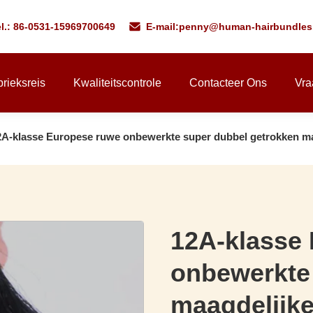
l.: 86-0531-15969700649
E-mail:
penny@human-hairbundles
rieksreis
Kwaliteitscontrole
Contacteer Ons
Vra
2A-klasse Europese ruwe onbewerkte super dubbel getrokken ma
12A-klasse
onbewerkte
maagdelijk