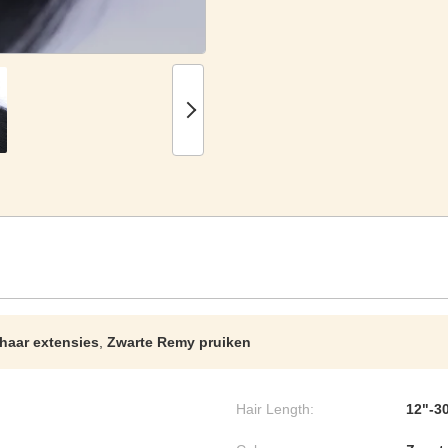
 haar extensies
,
Zwarte Remy pruiken
Hair Length:
12"-3