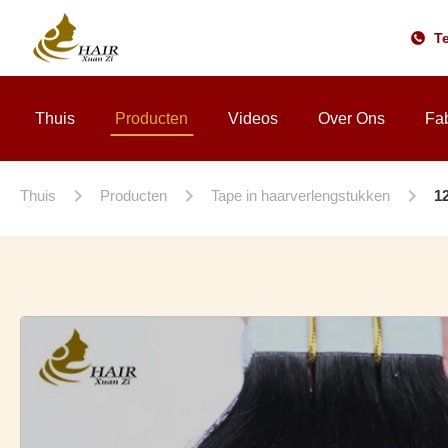
Te
Thuis
Producten
Videos
Over Ons
Fab
Thuis
Producten
Tape in haarverlengstukken
1