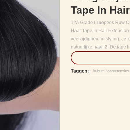
Tape In Hai
12A Grade Europees Ruw On
Haar Tape In Hair Extension 
veelzijdigheid in styling. Je 
natuurlijke haar. 2. De tape lig
Taggen:
Auburn haarextensies