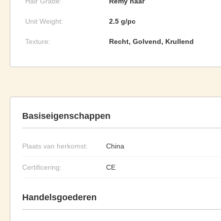
Hair Grade:
Remy haar
Unit Weight:
2.5 g/pc
Texture:
Recht, Golvend, Krullend
Basiseigenschappen
Plaats van herkomst:
China
Certificering:
CE
Handelsgoederen