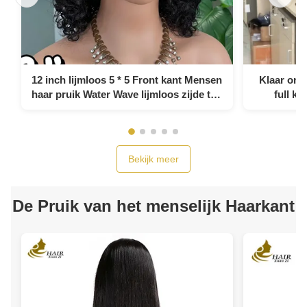
12 inch lijmloos 5 * 5 Front kant Mensen
Klaar om t
haar pruik Water Wave lijmloos zijde top
full ka
full kant pruik
m
Bekijk meer
De Pruik van het menselijk Haarkant