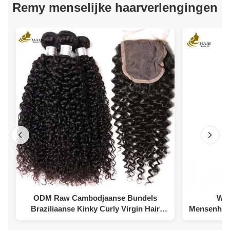
Remy menselijke haarverlengingen
ODM Raw Cambodjaanse Bundels
War
Braziliaanse Kinky Curly Virgin Hair
Mensenhaa
Weft