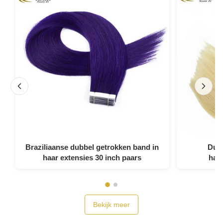
Braziliaanse dubbel getrokken band in
Dubb
haar extensies 30 inch paars
haa
Bekijk meer