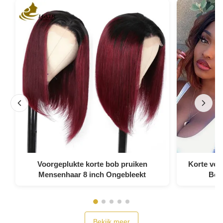
Voorgeplukte korte bob pruiken
Korte voll
Mensenhaar 8 inch Ongebleekt
Bob 
Bekijk meer