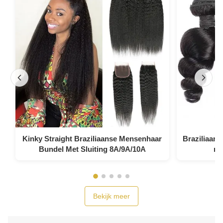
Kinky Straight Braziliaanse Mensenhaar
Braziliaans
Bundel Met Sluiting 8A/9A/10A
me
Bekijk meer