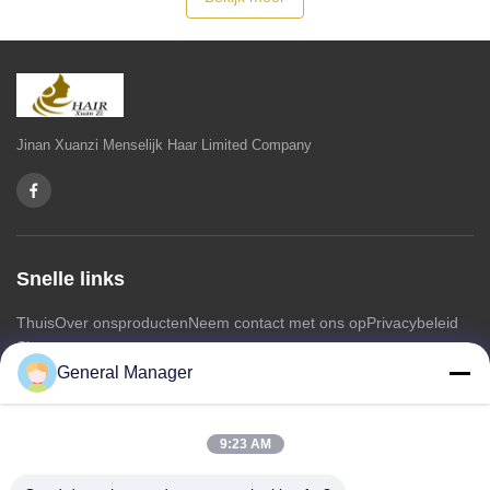
Jinan Xuanzi Menselijk Haar Limited Company
Snelle links
Thuis
Over ons
producten
Neem contact met ons op
Privacybeleid
Sitemap
General Manager
Neem contact met ons op
9:23 AM
Adres: Xingfu Road Licheng District Jinan City, provincie