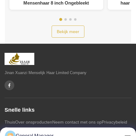
Mensenhaar 8 inch Ongebleekt
haar 13
Bekijk meer
Jinan Xuanzi Menselijk Haar Limited Company
Snelle links
Thuis
Over ons
producten
Neem contact met ons op
Privacybeleid
Sitemap
General Manager