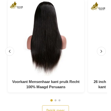
Voorkant Mensenhaar kant pruik Recht
26 inch H
100% Maagd Peruaans
kant p
Bekijk meer