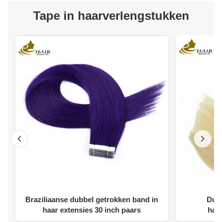
Tape in haarverlengstukken
Braziliaanse dubbel getrokken band in
Dubb
haar extensies 30 inch paars
haa