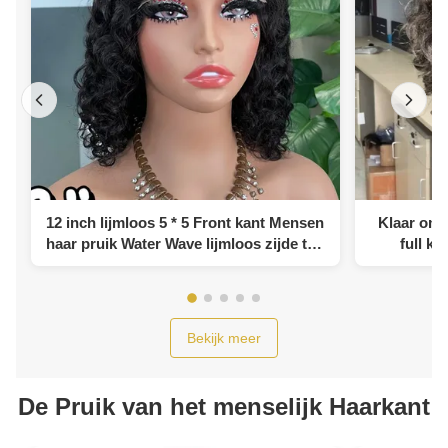
12 inch lijmloos 5 * 5 Front kant Mensen
Klaar om t
haar pruik Water Wave lijmloos zijde top
full ka
full kant pruik
m
Bekijk meer
De Pruik van het menselijk Haarkant