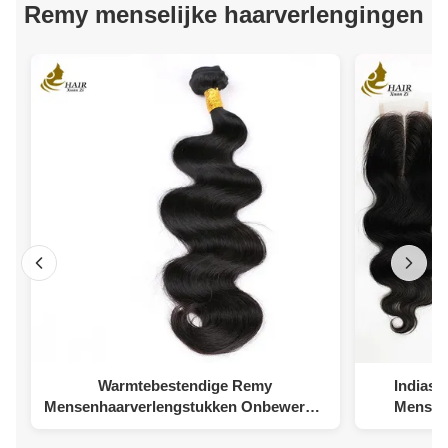
Remy menselijke haarverlengingen
Warmtebestendige Remy
Indiase
Mensenhaarverlengstukken Onbewerkte
Mensen
Kinky Curly Hair