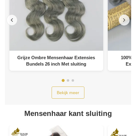
Grijze Ombre Mensenhaar Extensies
100% V
Bundels 26 inch Met sluiting
Exten
Bekijk meer
Mensenhaar kant sluiting