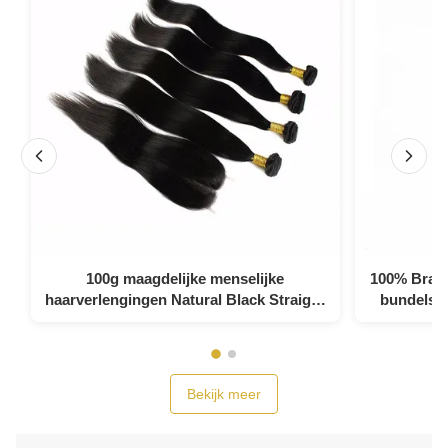
100g maagdelijke menselijke
100% Brazi
haarverlengingen Natural Black Straight
bundels me
met afsluiting
Bekijk meer