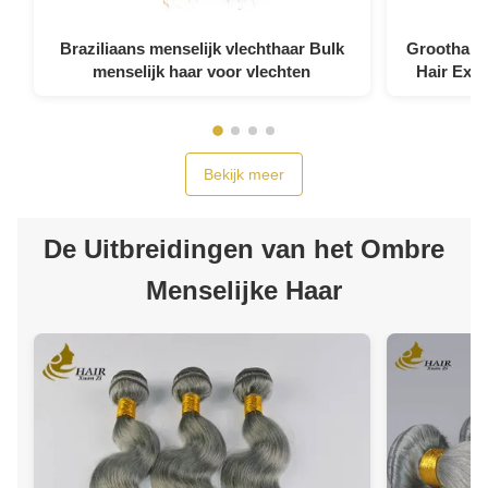
Braziliaans menselijk vlechthaar Bulk
Groothande
menselijk haar voor vlechten
Hair Exte
Bekijk meer
De Uitbreidingen van het Ombre
Menselijke Haar